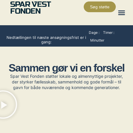
Søg støtte
Det støtt
Støttede pr
Om Fon
Dage :
Timer :
Nedtællingen til næste ansøgningsfrist er i
Minutter
gang:
Sammen gør vi en forskel
Spar Vest Fonden støtter lokale og almennyttige projekter,
der styrker fællesskab, sammenhold og gode formål – til
gavn for både nuværende og kommende generationer.