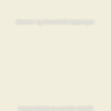
Museer og historiske bygninger
Velgørenhed og sociale formål